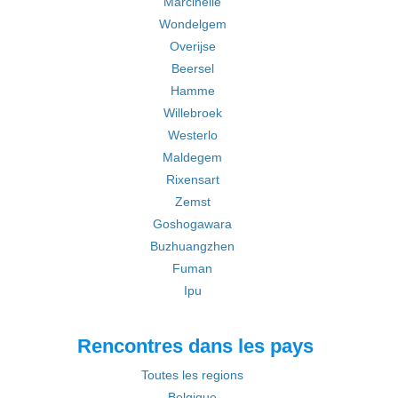
Marcinelle
Wondelgem
Overijse
Beersel
Hamme
Willebroek
Westerlo
Maldegem
Rixensart
Zemst
Goshogawara
Buzhuangzhen
Fuman
Ipu
Rencontres dans les pays
Toutes les regions
Belgique