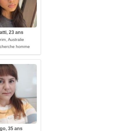
tti, 23 ans
im, Australie
nées de bonheur
cherche homme
igo, 35 ans