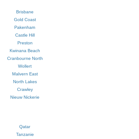
Brisbane
Gold Coast
Pakenham
Castle Hill
Preston
Kwinana Beach
Cranbourne North
Wollert
Malvern East
North Lakes
Crawley
Nieuw Nickerie
Qatar
Tanzanie