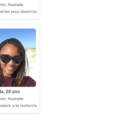
im, Australie
d les yeux disent tout
la, 28 ans
im, Australie
taire a la recherche d'un mari