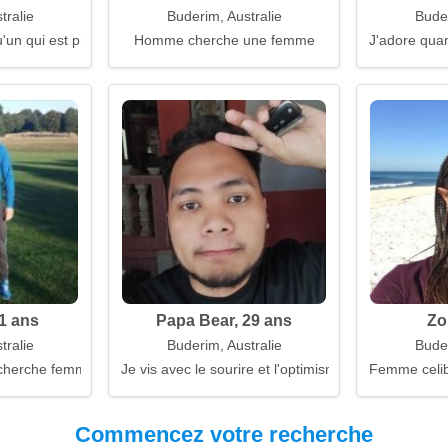
tralie
Buderim, Australie
Buder
'un qui est prêt à marcher à mes côtés
Homme cherche une femme
J'adore quan
1 ans
Papa Bear, 29 ans
Zo
tralie
Buderim, Australie
Buder
 cherche femme
Je vis avec le sourire et l'optimisme
Femme celiba
Commencez votre recherche