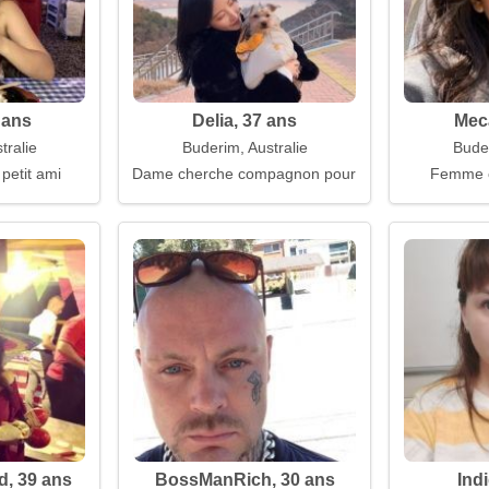
 ans
Delia, 37 ans
Meca
tralie
Buderim, Australie
Buder
 petit ami
Dame cherche compagnon pour de nombreuses an
Femme 
, 39 ans
BossManRich, 30 ans
Ind