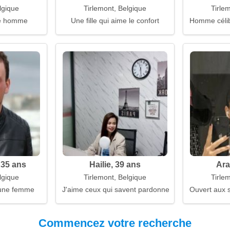
lgique
Tirlemont, Belgique
Tirle
e homme
Une fille qui aime le confort
Homme célib
 35 ans
Hailie, 39 ans
Ara
lgique
Tirlemont, Belgique
Tirle
une femme
J'aime ceux qui savent pardonner
Ouvert aux s
Commencez votre recherche