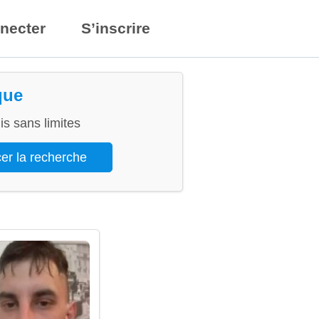
necter
S’inscrire
que
s sans limites