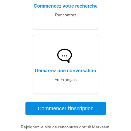
Commencez votre recherche
Rencontrez
Demarrez une conversation
En Français
Commencer l'inscription
Rejoignez le site de rencontres gratuit Merksem,