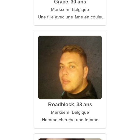
Grace, 30 ans
Merksem, Belgique
Une fille avec une âme en couleur
Roadblock, 33 ans
Merksem, Belgique
Homme cherche une femme