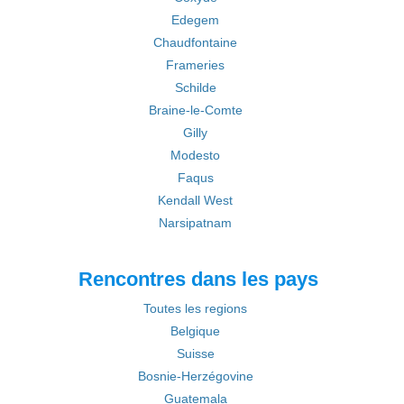
Edegem
Chaudfontaine
Frameries
Schilde
Braine-le-Comte
Gilly
Modesto
Faqus
Kendall West
Narsipatnam
Rencontres dans les pays
Toutes les regions
Belgique
Suisse
Bosnie-Herzégovine
Guatemala