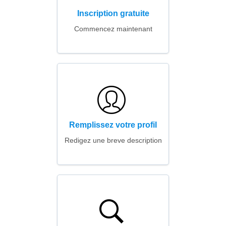
Inscription gratuite
Commencez maintenant
Remplissez votre profil
Redigez une breve description