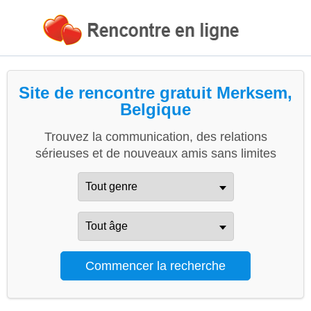
Site de rencontre gratuit Merksem,
Belgique
Trouvez la communication, des relations
sérieuses et de nouveaux amis sans limites