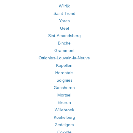
Wilrijk
Saint-Trond
Ypres
Geel
Sint-Amandsberg
Binche
Grammont
Ottignies-Louvain-la-Neuve
Kapellen
Herentals
Soignies
Ganshoren
Mortsel
Ekeren
Willebroek
Koekelberg
Zedelgem
Coxyde